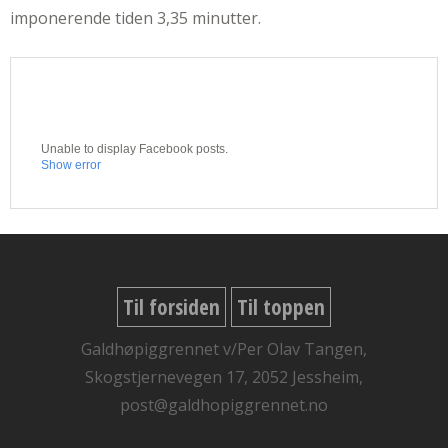
imponerende tiden 3,35 minutter.
Unable to display Facebook posts.
Show error
Til forsiden
Til toppen
Galdhøpiggrennet v/Per Olav Tangen,
Skogstjernevegen 17, 2052 Jessheim,
post@galdhopiggrennet.no