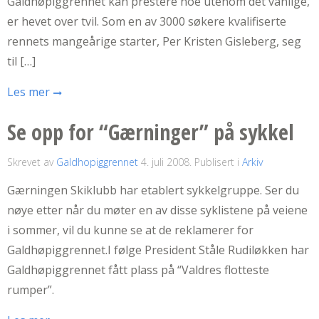
Galdhøpiggrennet kan prestere noe utenom det vanlige,
er hevet over tvil. Som en av 3000 søkere kvalifiserte
rennets mangeårige starter, Per Kristen Gisleberg, seg
til […]
Les mer
Se opp for “Gærninger” på sykkel
Skrevet av
Galdhopiggrennet
4. juli 2008
. Publisert i
Arkiv
Gærningen Skiklubb har etablert sykkelgruppe. Ser du
nøye etter når du møter en av disse syklistene på veiene
i sommer, vil du kunne se at de reklamerer for
Galdhøpiggrennet.I følge President Ståle Rudiløkken har
Galdhøpiggrennet fått plass på “Valdres flotteste
rumper”.