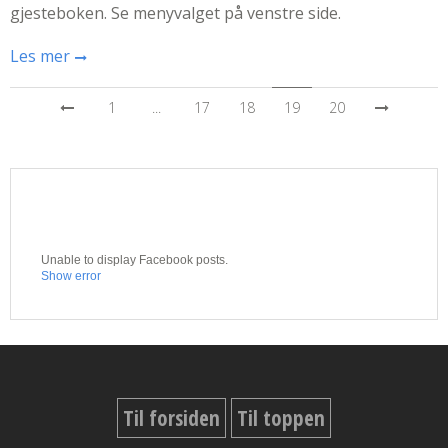
gjesteboken. Se menyvalget på venstre side.
Les mer
1
...
17
18
19
20
Unable to display Facebook posts.
Show error
Til forsiden
Til toppen