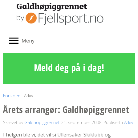
Meny
Meld deg på i dag!
Forsiden
Arkiv
Årets arrangør: Galdhøpiggrennet
Skrevet av
Galdhopiggrennet
21. september 2008
. Publisert i
Arkiv
I helgen ble vi, det vil si Ullensaker Skiklubb og