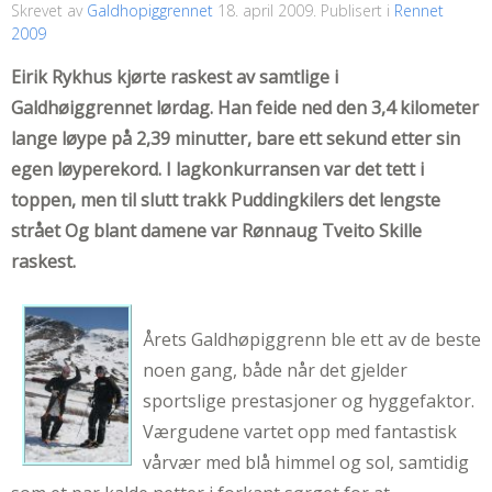
Skrevet av
Galdhopiggrennet
18. april 2009
. Publisert i
Rennet
2009
Eirik Rykhus kjørte raskest av samtlige i
Galdhøiggrennet lørdag. Han feide ned den 3,4 kilometer
lange løype på 2,39 minutter, bare ett sekund etter sin
egen løyperekord. I lagkonkurransen var det tett i
toppen, men til slutt trakk Puddingkilers det lengste
strået Og blant damene var Rønnaug Tveito Skille
raskest.
Årets Galdhøpiggrenn ble ett av de beste
noen gang, både når det gjelder
sportslige prestasjoner og hyggefaktor.
Værgudene vartet opp med fantastisk
vårvær med blå himmel og sol, samtidig