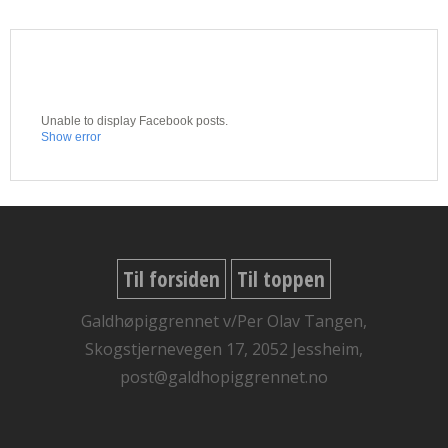
Unable to display Facebook posts.
Show error
Til forsiden
Til toppen
Galdhøpiggrennet v/Per Olav Tangen,
Skogstjernevegen 17, 2052 Jessheim,
post@galdhopiggrennet.no