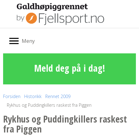
Meny
Meld deg på i dag!
Forsiden
Historikk
Rennet 2009
Rykhus og Puddingkillers raskest fra Piggen
Rykhus og Puddingkillers raskest
fra Piggen