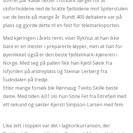
som et par kalde netter i forkant sørget for at
skiforholdene ned de bratte fjellsidene mot Spiterstulen
var de beste på mange år. Rundt 400 deltakere var på
plass og gjorde dette til en fest for telemarksporten.
Med kjøringen i årets renn, viser Rykhus at han ikke
bare er en mester i preparerte løyper, men at han for
øyenlikket også er den beste fjelltelmark-kjøreren i
Norge. Med seg på pallen fikk han Kjetil Søvik fra
Isfjorden på andreplass og Steinar Lerberg fra
Sudndalen på tredje.
Etter mange forsøk ble Rønnaug Tveito Skille beste
dame. Med tiden 4,01 slo hun Stine Fet fra Eitrefjell med
ett sekund og søster Kjersti Simpson-Larsen med fem.
Like tett i toppen var det i lagkonkurransen, der