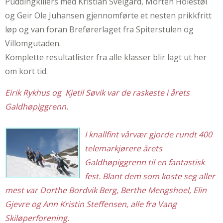
Puddingkillers med Kristian Sveigard, Morten Holestøl
og Geir Ole Juhansen gjennomførte et nesten prikkfritt
løp og van foran Breførerlaget fra Spiterstulen og
Villomgutaden.
Komplette resultatlister fra alle klasser blir lagt ut her
om kort tid.
Eirik Rykhus og Kjetil Søvik var de raskeste i årets
Galdhøpiggrenn.
I knallfint vårvær gjorde rundt 400
telemarkjørere årets
Galdhøpiggrenn til en fantastisk
fest. Blant dem som koste seg aller
mest var Dorthe Bordvik Berg, Berthe Mengshoel, Elin
Gjevre og Ann Kristin Steffensen, alle fra Vang
Skiløperforening.