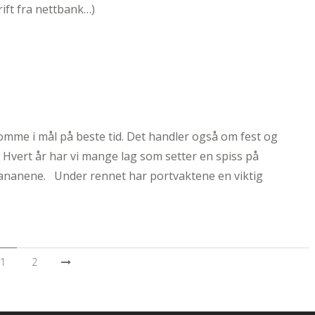
rift fra nettbank…)
me i mål på beste tid. Det handler også om fest og
Hvert år har vi mange lag som setter en spiss på
bananene. Under rennet har portvaktene en viktig
1
2