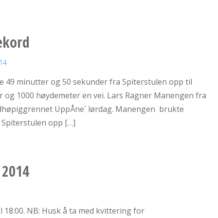
ekord
14
9 minutter og 50 sekunder fra Spiterstulen opp til
ter og 1000 høydemeter en vei. Lars Ragner Manengen fra
aldhøpiggrennet UppÅne´ lørdag. Manengen brukte
Spiterstulen opp […]
 2014
l 18:00. NB: Husk å ta med kvittering for