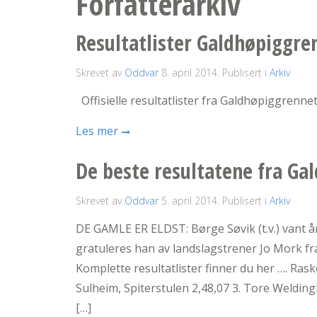
Forfatterarkiv
Resultatlister Galdhøpiggre
Skrevet av
Oddvar
8. april 2014
. Publisert i
Arkiv
Offisielle resultatlister fra Galdhøpiggrennet
Les mer
De beste resultatene fra Ga
Skrevet av
Oddvar
5. april 2014
. Publisert i
Arkiv
DE GAMLE ER ELDST: Børge Søvik (t.v.) vant 
gratuleres han av landslagstrener Jo Mork f
Komplette resultatlister finner du her …. Rask
Sulheim, Spiterstulen 2,48,07 3. Tore Welding
[…]