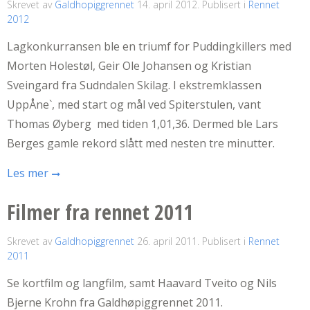
Skrevet av
Galdhopiggrennet
14. april 2012
. Publisert i
Rennet
2012
Lagkonkurransen ble en triumf for Puddingkillers med
Morten Holestøl, Geir Ole Johansen og Kristian
Sveingard fra Sudndalen Skilag. I ekstremklassen
UppÅne`, med start og mål ved Spiterstulen, vant
Thomas Øyberg med tiden 1,01,36. Dermed ble Lars
Berges gamle rekord slått med nesten tre minutter.
Les mer
Filmer fra rennet 2011
Skrevet av
Galdhopiggrennet
26. april 2011
. Publisert i
Rennet
2011
Se kortfilm og langfilm, samt Haavard Tveito og Nils
Bjerne Krohn fra Galdhøpiggrennet 2011.