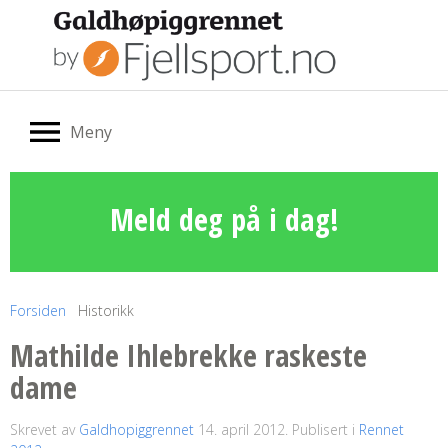
Meny
Meld deg på i dag!
Forsiden
Historikk
Mathilde Ihlebrekke raskeste
dame
Skrevet av
Galdhopiggrennet
14. april 2012
. Publisert i
Rennet