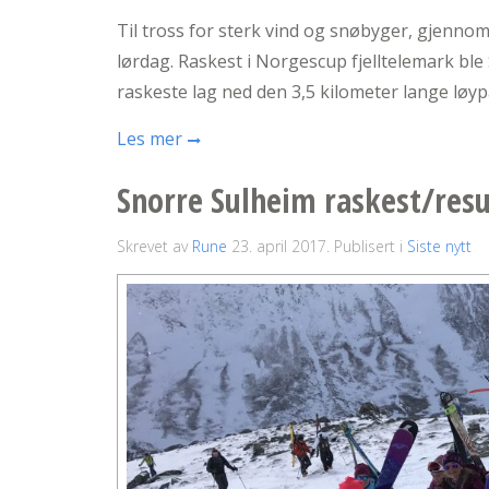
Til tross for sterk vind og snøbyger, gjenno
lørdag. Raskest i Norgescup fjelltelemark b
raskeste lag ned den 3,5 kilometer lange løyp
Les mer
Snorre Sulheim raskest/resu
Skrevet av
Rune
23. april 2017
. Publisert i
Siste nytt