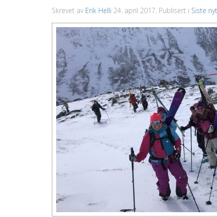
Skrevet av
Erik Helli
24. april 2017
. Publisert i
Siste ny