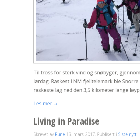
Til tross for sterk vind og snøbyger, gjenno
lørdag. Raskest i NM fjelltelemark ble Snor
raskeste lag ned den 3,5 kilometer lange løyp
Les mer
Living in Paradise
Skrevet av
Rune
13. mars 2017
. Publisert i
Siste nytt