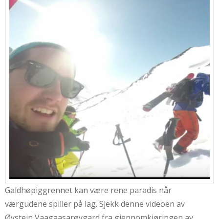
Galdhøpiggrennet kan være rene paradis når
værgudene spiller på lag. Sjekk denne videoen av
Øystein Vaagaasarøygard fra gjennomkjøringen av