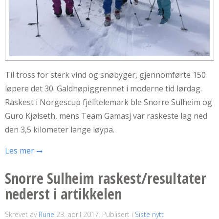
Til tross for sterk vind og snøbyger, gjennomførte 150
løpere det 30. Galdhøpiggrennet i moderne tid lørdag.
Raskest i Norgescup fjelltelemark ble Snorre Sulheim og
Guro Kjølseth, mens Team Gamasj var raskeste lag ned
den 3,5 kilometer lange løypa.
Les mer
Snorre Sulheim raskest/resultater
nederst i artikkelen
Skrevet av
Rune
23. april 2017
. Publisert i
Siste nytt