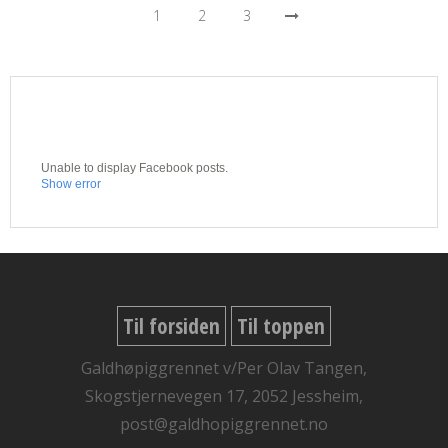
1
2
3
Unable to display Facebook posts.
Show error
Til forsiden
Til toppen
Galdhøpiggrennet v/Per Olav Tangen,
Skogstjernevegen 17, 2052 Jessheim,
post@galdhopiggrennet.no