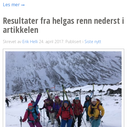
Les mer
Resultater fra helgas renn nederst i
artikkelen
Skrevet av
Erik Helli
24. april 2017
. Publisert i
Siste nytt