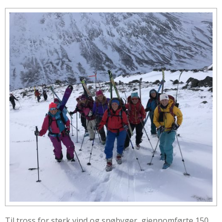
Til tross for sterk vind og snøbyger, gjennomførte 150