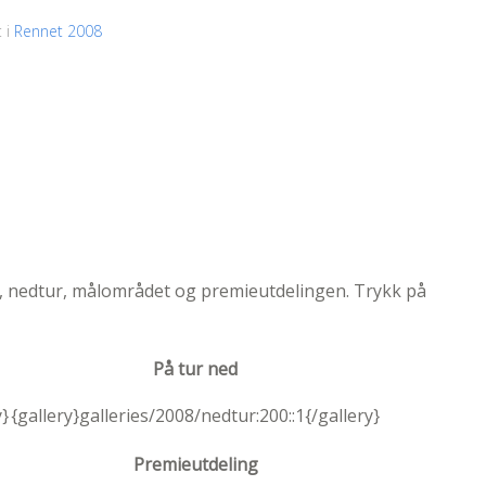
t i
Rennet 2008
ur, nedtur, målområdet og premieutdelingen. Trykk på
På tur ned
y}
{gallery}galleries/2008/nedtur:200::1{/gallery}
Premieutdeling