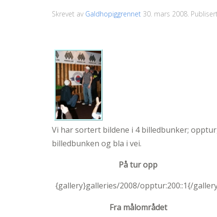
Skrevet av
Galdhopiggrennet
30. mars 2008
. Publiser
Vi har sortert bildene i 4 billedbunker; oppt
billedbunken og bla i vei.
På tur opp
{gallery}galleries/2008/opptur:200::1{/galler
Fra målområdet