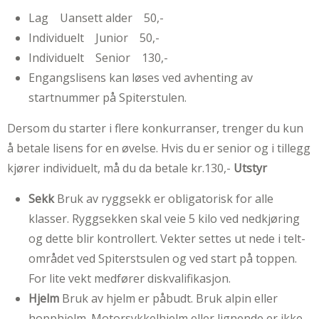
Lag Uansett alder 50,-
Individuelt Junior 50,-
Individuelt Senior 130,-
Engangslisens kan løses ved avhenting av
startnummer på Spiterstulen.
Dersom du starter i flere konkurranser, trenger du kun
å betale lisens for en øvelse. Hvis du er senior og i tillegg
kjører individuelt, må du da betale kr.130,-
Utstyr
Sekk
Bruk av ryggsekk er obligatorisk for alle
klasser. Ryggsekken skal veie 5 kilo ved nedkjøring
og dette blir kontrollert. Vekter settes ut nede i telt-
området ved Spiterstsulen og ved start på toppen.
For lite vekt medfører diskvalifikasjon.
Hjelm
Bruk av hjelm er påbudt. Bruk alpin eller
hopphjelm. Motorsykkelhjelm eller lignende er ikke