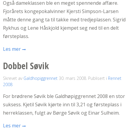
Også dameklassen ble en meget spennende affære.
Fjorårets kongepokalvinner Kjersti Simpson-Larsen
måtte denne gang ta til takke med tredjeplassen. Sigrid
Rykhus og Lene Håskjold kjempet seg ned til en delt
førsteplass.
Les mer
Dobbel Søvik
Skrevet av
Galdhopiggrennet
30. mars 2008
. Publisert i
Rennet
2008
For brødrene Søvik ble Galdhøpiggrennet 2008 en stor
suksess. Kjetil Søvik kjørte inn til 3,21 og førsteplass i
herreklassen, fulgt av Børge Søvik og Einar Sulheim.
Les mer