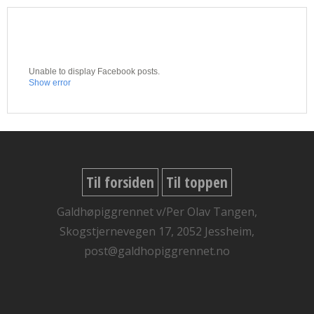
Unable to display Facebook posts.
Show error
Til forsiden
Til toppen
Galdhøpiggrennet v/Per Olav Tangen,
Skogstjernevegen 17, 2052 Jessheim,
post@galdhopiggrennet.no