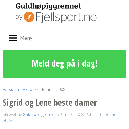
Meny
Meld deg på i dag!
Forsiden
Historikk
Rennet 2008
Sigrid og Lene beste damer
Skrevet av
Galdhopiggrennet
30. mars 2008
. Publisert i
Rennet
2008