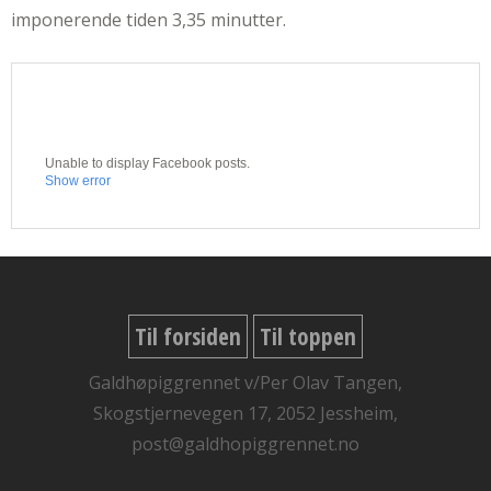
imponerende tiden 3,35 minutter.
Unable to display Facebook posts.
Show error
Til forsiden
Til toppen
Galdhøpiggrennet v/Per Olav Tangen,
Skogstjernevegen 17, 2052 Jessheim,
post@galdhopiggrennet.no