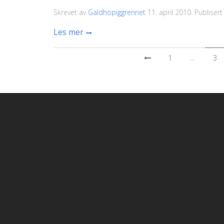
Skrevet av
Galdhopiggrennet
11. april 2010
. Publisert
Les mer
1
...
3