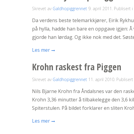
Skrevet av
Galdhopiggrennet
9. april 2011
. Publisert i
Da verdens beste telemarkkjører, Eirik Rykhu
på hylla, hadde han bare en oppgave igjen: Å
gjorde han lørdag. Og ikke nok med det. Søst
Les mer
Krohn raskest fra Piggen
Skrevet av
Galdhopiggrennet
11. april 2010
. Publisert
Nils Bjarne Krohn fra Åndalsnes var den raske
Krohn 3,36 minutter å tilbakelegge den 3,6 ki
Spiterstulen. På bildet forklarer en sliten Kro
Les mer