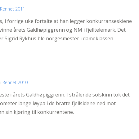
Rennet 2011
s, i forrige uke fortalte at han legger konkurranseskiene
 vinne årets Galdhøpiggrenn og NM i fjelltelemark. Det
er Sigrid Rykhus ble norgesmester i dameklassen.
 i
Rennet 2010
ste i årets Galdhøpiggrenn. I strålende solskinn tok det
lometer lange løypa i de bratte fjellsidene ned mot
hn sin kjøring til konkurrentene.