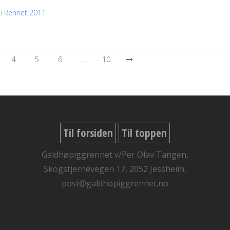
 i
Rennet 2011
4
5
6
...
10
Til forsiden
Til toppen
Galdhøpiggrennet v/Per Olav Tangen,
Skogstjernevegen 17, 2052 Jessheim,
post@galdhopiggrennet.no