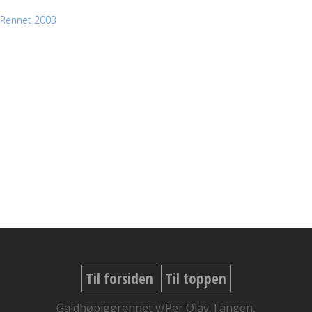
Rennet 2003
Til forsiden
Til toppen
Galdhøpiggrennet v/Per Olav Tangen,