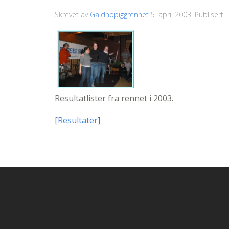
Skrevet av
Galdhopiggrennet
5. april 2003
. Publisert i
Resultatlister fra rennet i 2003.
[
Resultater
]