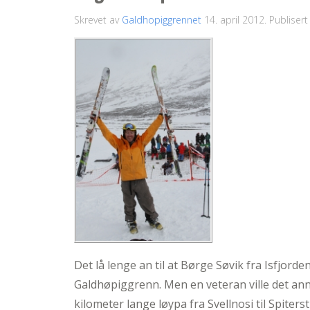
Skrevet av
Galdhopiggrennet
14. april 2012
. Publisert
Det lå lenge an til at Børge Søvik fra Isfjorden
Galdhøpiggrenn. Men en veteran ville det anne
kilometer lange løypa fra Svellnosi til Spiters