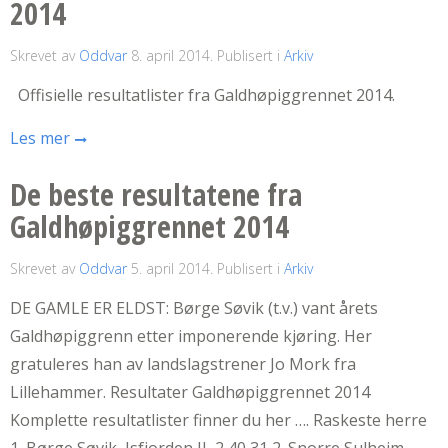
2014
Skrevet av
Oddvar
8. april 2014
. Publisert i
Arkiv
Offisielle resultatlister fra Galdhøpiggrennet 2014.
Les mer
De beste resultatene fra
Galdhøpiggrennet 2014
Skrevet av
Oddvar
5. april 2014
. Publisert i
Arkiv
DE GAMLE ER ELDST: Børge Søvik (t.v.) vant årets
Galdhøpiggrenn etter imponerende kjøring. Her
gratuleres han av landslagstrener Jo Mork fra
Lillehammer. Resultater Galdhøpiggrennet 2014
Komplette resultatlister finner du her …. Raskeste herre
1. Børge Søvik, Isfjorden IL 2,40,31 2. Snorre Sulheim,