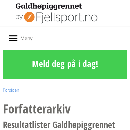
Meny
Meld deg på i dag!
Forsiden
Forfatterarkiv
Resultatlister Galdhøpiggrennet